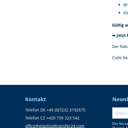
Br
Ei
Gültig 
➡ Jetzt
Der Raba
Code be
Kontakt
Newsl
Telefon DE +49 (0)7232 3192675
Telefon CZ +420 739 323 542
Der Versa
office@plastisoltransfer24.com
Quartal. 