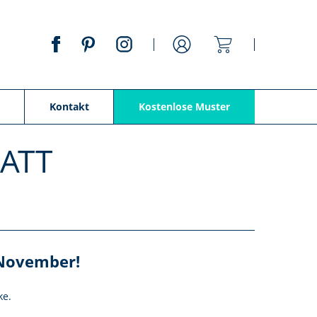
Mein Warenko
Anmelden
Kontakt
Kostenlose Muster
BATT
 November!
ke.