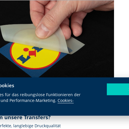
ookies
s für das reibungslose Funktionieren der
nktioniert es?
 und Performance-Marketing.
Cookies-
astiblack
an der Kasse eingeben → Rabatt wird automatisch ange
 unsere Transfers?
rfekte, langlebige Druckqualität