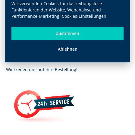
Wir verwenden Cookies für das reibungslose
Funktionieren der Website, Webanalyse und
Performance-Marketing.
Cookies-Einstellungen
Zustimmen
Haben Sie unsere DTF-Transfers noch nicht getestet?
Ablehnen
Bestellen Sie
ein kostenloses Muster
direkt auf
unserer
Website
.
Wir freuen uns auf Ihre Bestellung!