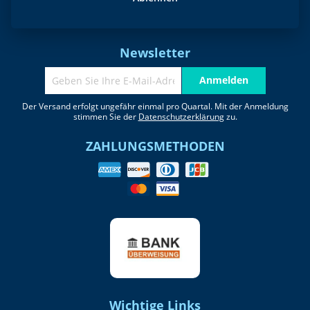
office@plastisoltransfer24.com
W-IdNr.: 24227978
Newsletter
Anmelden
Der Versand erfolgt ungefähr einmal pro Quartal. Mit der Anmeldung
stimmen Sie der
Datenschutzerklärung
zu.
ZAHLUNGSMETHODEN
Wichtige Links