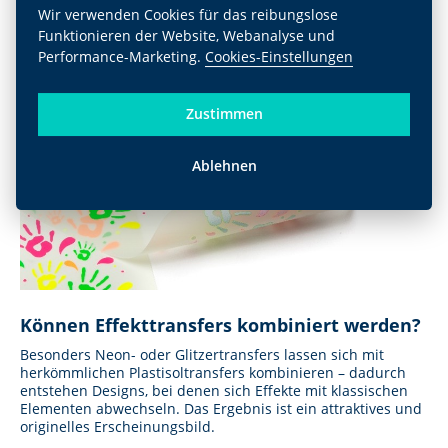
vor allem für einen visuellen Effekt, den herkömmliche
Wir verwenden Cookies für das reibungslose
Druckverfahren nicht erreichen.
Funktionieren der Website, Webanalyse und
Performance-Marketing.
Cookies-Einstellungen
Zustimmen
Ablehnen
Können Effekttransfers kombiniert werden?
Besonders Neon- oder Glitzertransfers lassen sich mit
herkömmlichen Plastisoltransfers kombinieren – dadurch
entstehen Designs, bei denen sich Effekte mit klassischen
Elementen abwechseln. Das Ergebnis ist ein attraktives und
originelles Erscheinungsbild.