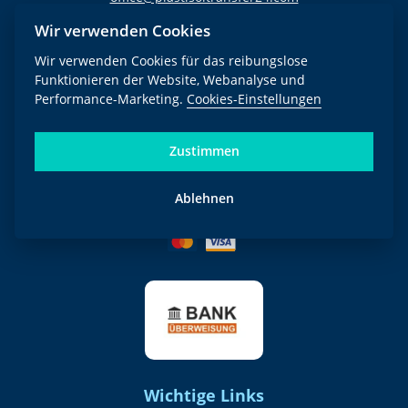
W-IdNr.: 24227978
Wir verwenden Cookies
Wir verwenden Cookies für das reibungslose
Newsletter
Funktionieren der Website, Webanalyse und
Performance-Marketing.
Cookies-Einstellungen
Anmelden
Der Versand erfolgt ungefähr einmal pro Quartal. Mit der Anmeldung
stimmen Sie der
Datenschutzerklärung
zu.
Zustimmen
ZAHLUNGSMETHODEN
Ablehnen
Wichtige Links