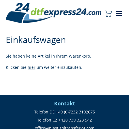
Me
Mein Wa
Einkaufswagen
Sie haben keine Artikel in Ihrem Warenkorb.
Klicken Sie
hier
um weiter einzukaufen.
Kontakt
Telefon DE +49 (0)7232 3192675
Telefon CZ +420 739 323 542
office@plastisoltransfer24.com