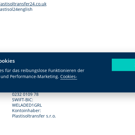
lastisoltransfer24.co.uk
lastisol24english
ookies
s für das reibungslose Funktionieren der
 und Performance-Marketing.
Cookies-
BLZ – 85050100
KTO – 232010978
IBAN – DE45 8505 0100
0232 0109 78
SWIFT-BIC:
WELADED1GRL
Kontoinhaber:
Plastisoltransfer s.r.o.