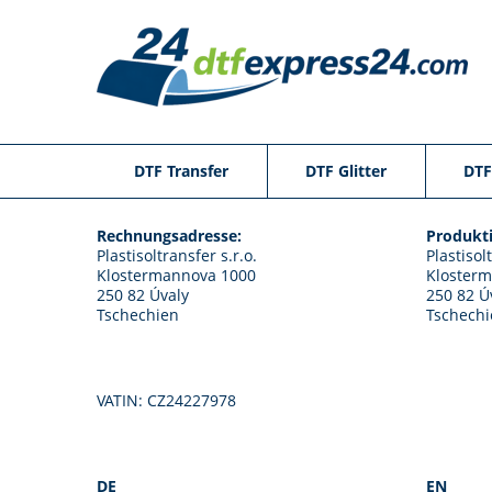
DTF Transfer
DTF Glitter
DTF
Rechnungsadresse:
Produkti
Plastisoltransfer s.r.o.
Plastisol
Klostermannova 1000
Kloster
250 82 Úvaly
250 82 Ú
Tschechien
Tschechi
VATIN: CZ24227978
DE
EN