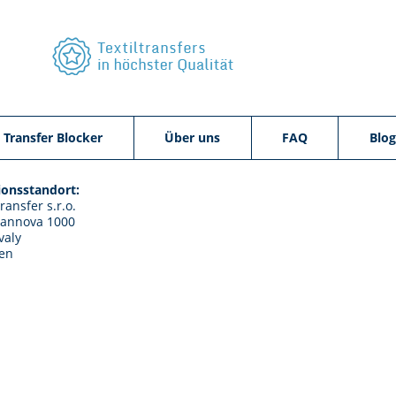
 Transfer Blocker
Über uns
FAQ
Blog
onsstandort:
transfer s.r.o.
mannova 1000
valy
en