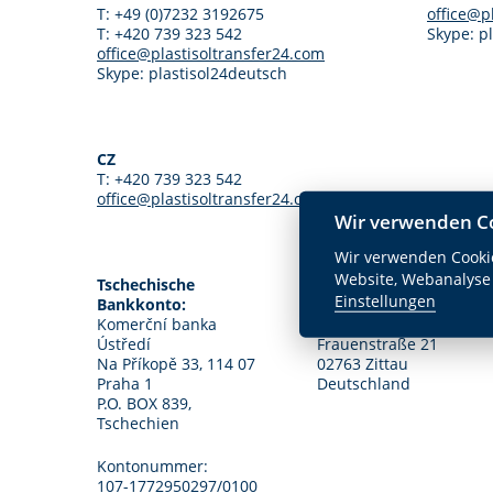
T: +49 (0)7232 3192675
office@p
T: +420 739 323 542
Skype: p
office@plastisoltransfer24.com
Skype: plastisol24deutsch
CZ
T: +420 739 323 542
office@plastisoltransfer24.com
Wir verwenden C
Wir verwenden Cookie
Website, Webanalyse
Tschechische
Deutsch Bankkonto:
Einstellungen
Bankkonto:
Sparkasse Oberlausitz-
Komerční banka
Niederschlesien
Ústředí
Frauenstraße 21
Na Příkopě 33, 114 07
02763 Zittau
Praha 1
Deutschland
P.O. BOX 839,
Tschechien
Kontonummer:
107-1772950297/0100